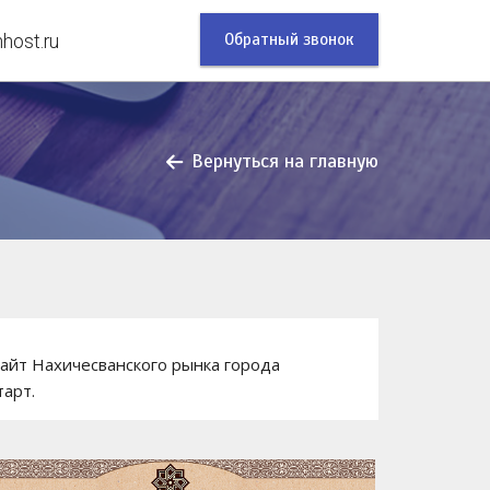
Обратный звонок
ost.ru
Вернуться на главную
айт Нахичесванского рынка города
тарт.