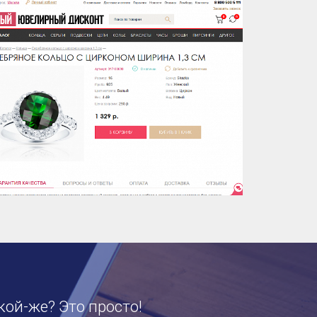
кой-же? Это просто!